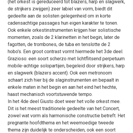
(het orkest is gereduceerd tot blazers, harp en slagwerk,
de strijkers zwijgen) zeer labiel van vorm, biedt dit
gedeelte aan de solisten gelegenheid om in korte
cadensachtige passages hun eigen karakter te tonen.
Ook enkele orkestinstrumenten krijgen hier solistische
momenten, zoals de 2 klarinetten in het begin, later de
fagotten, de trombones, de tuba en tenslotte de 2
hobo's. Een groot contrast vormt hiermede het 3de deel.
Grazioso: een soort scherzo met lichtflitsend perpetuum
mobile-achtige solopartijen, begeleid door strijkers, harp
en slagwerk (blazers accent). Ook een metronoom
schaart zich hier bij de slaginstrumenten en bepaalt in
enkele maten in het begin en aan het eind het hechte,
haast mechanisch voortstuwende tempo.
In het 4de deel Giusto doet weer het volle orkest mee.
Dit is het meest traditionele gedeelte van het Concert,
zowel wat vorm als harmonische constructie betreft. Het
pregnante hoofdthema en het weemoedige tweede
thema zijn duidelijk te onderscheiden, ook een soort