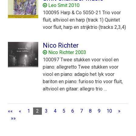
Leo Smit 2010
100095 Harp & Co 5050-21 Trio voor
fluit, altviool en harp (track 1) Quintet
voor fluit, harp en strijktrio (tracks 2,3,4)
Nico Richter
Nico Richter 2003
100097 Twee stukken voor viool en
piano: allegretto Twee stukken voor
viool en piano: adagio het lyk voor
bariton en piano: furioso trio voor fluit,
altviool en gitaar: allegro trio …
««
«
1
2
3
4
5
6
7
8
9
10
»
»»